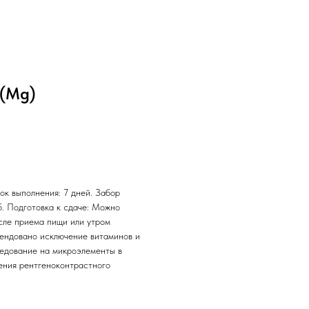
 (Mg)
ок выполнения: 7 дней. Забор
б. Подготовка к сдаче: Можно
осле приема пищи или утром
мендовано исключение витаминов и
ледование на микроэлементы в
дения рентгеноконтрастного