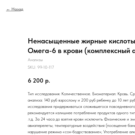
Назад
Ненасыщенные жирные кислоты
Омега-6 в крови (комплексный 
Анализы
SKU:
99-10-117
6 200
р.
Тип исследования: Количественное. Биоматериал: Кровь. Ср
анализа: 140 руб взрослому и 200 руб ребенку до 10 лет руб
исследования придерживаться сложившегося повседневного
рекомендуется излишнее потребление продуктов одного типа
.т.д. За 24 часа до взятия крови исключить Физические и э
авиаперелеты; температурные воздействия (посещение бань и
нарушение режима «сон-бодрствование»; Употребление алк