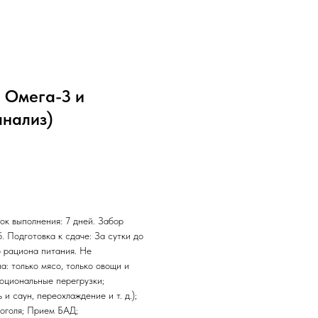
 Омега-3 и
анализ)
ок выполнения: 7 дней. Забор
. Подготовка к сдаче: За сутки до
 рациона питания. Не
: только мясо, только овощи и
моциональные перегрузки;
 саун, переохлаждение и т. д.);
оголя; Прием БАД;