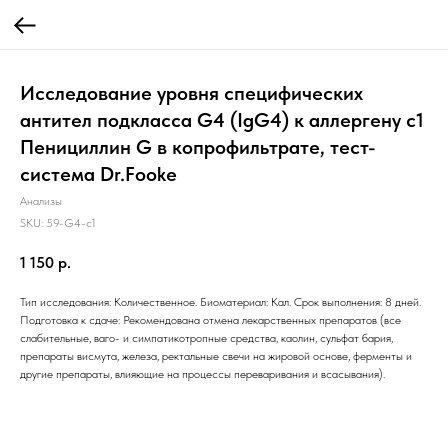
Исследование уровня специфических
антител подкласса G4 (IgG4) к аллергену c1
Пенициллин G в копрофильтрате, тест-
система Dr.Fooke
Анализы
SKU:
59-G4-c1
1 150
р.
Тип исследования: Количественное. Биоматериал: Кал. Срок выполнения: 8 дней.
Подготовка к сдаче: Рекомендована отмена лекарственных препаратов (все
слабительные, ваго- и симпатикотропные средства, каолин, сульфат бария,
препараты висмута, железа, ректальные свечи на жировой основе, ферменты и
другие препараты, влияющие на процессы переваривания и всасывания).