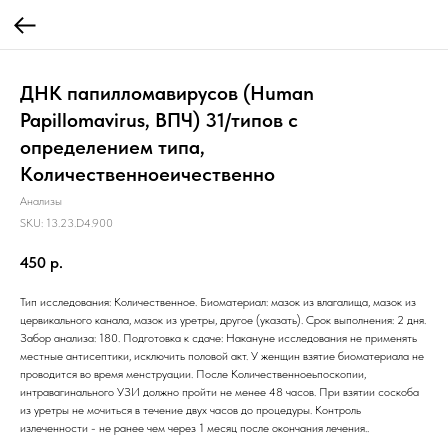
ДНК папилломавирусов (Human
Papillomavirus, ВПЧ) 31/типов с
определением типа,
Количественноеичественно
Анализы
SKU:
13.23.D4.900
450
р.
Тип исследования: Количественное. Биоматериал: мазок из влагалища, мазок из
цервикального канала, мазок из уретры, другое (указать). Срок выполнения: 2 дня.
Забор анализа: 180. Подготовка к сдаче: Накануне исследования не применять
местные антисептики, исключить половой акт. У женщин взятие биоматериала не
проводится во время менструации. После Количественноеьпоскопии,
интравагинального УЗИ должно пройти не менее 48 часов. При взятии соскоба
из уретры не мочиться в течение двух часов до процедуры. Контроль
излеченности - не ранее чем через 1 месяц после окончания лечения..