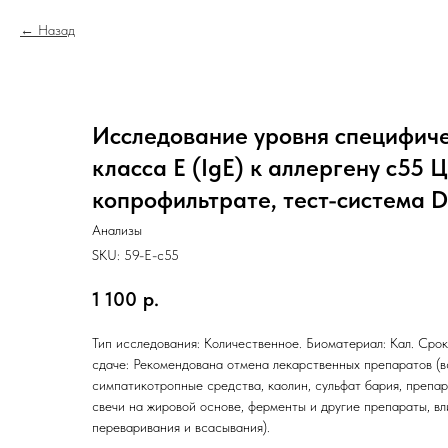
Назад
Исследование уровня специфиче
класса E (IgE) к аллергену c55
копрофильтрате, тест-система D
Анализы
SKU:
59-E-c55
1 100
р.
Тип исследования: Количественное. Биоматериал: Кал. Срок
сдаче: Рекомендована отмена лекарственных препаратов (вс
симпатикотропные средства, каолин, сульфат бария, препар
свечи на жировой основе, ферменты и другие препараты, в
переваривания и всасывания).