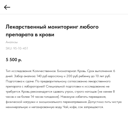
Лекарственный мониторинг любого
препарата в крови
Анализы
SKU:
95-10-451
5 500
р.
Тип исследования: Количественное. Биоматериал: Кровь. Срок выполнения: 6
дней. Забор анализа: 140 руб взрослому и 200 руб ребенку до 10 лет руб.
Подготовка к сдаче: По предварительному согласованию лекарственного
препарата с лабораторией! Специальной подготовки к исследованию не
требуется. Кровь рекомендуется сдавать утром, строго натощак (не менее 8
часов и не более 14 часов голодания). Накануне избегать переедания,
физической нагрузки и эмоционального перенапряжения. Допустимо пить чистую
неминеральную и негазированную воду. Чай, кофе, сок запрещаются.