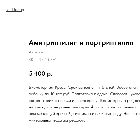
Назад
Амитриптилин и нортриптилин
Анализы
SKU:
95-10-462
5 400
р.
Биоматериал: Кровь. Срок выполнения: 6 дней. Забор анали
ребенку до 10 лет руб. Подготовка к сдаче: Следовать указ
соответствии с целями исследования. Взятие крови предпо
натощак, или не ранее чем через 4 часа после последнего 
рекомендаций врача. Допустимо пить чистую воду. Чай, кофе
минеральная вода запрещаются.