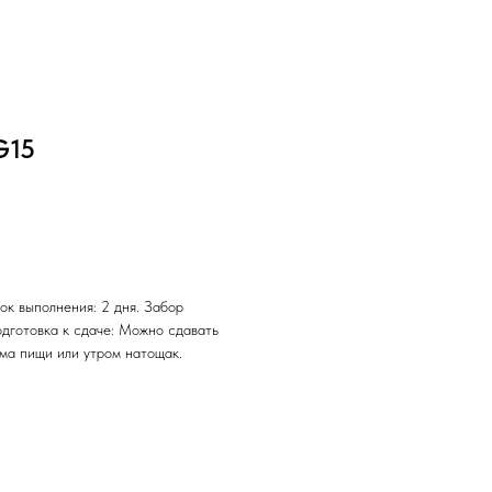
G15
ок выполнения: 2 дня. Забор
одготовка к сдаче: Можно сдавать
ема пищи или утром натощак.