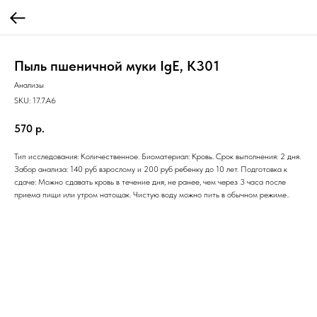
Пыль пшеничной муки IgE, K301
Анализы
SKU:
17.7.A6
570
р.
Тип исследования: Количественное. Биоматериал: Кровь. Срок выполнения: 2 дня.
Забор анализа: 140 руб взрослому и 200 руб ребенку до 10 лет. Подготовка к
сдаче: Можно сдавать кровь в течение дня, не ранее, чем через 3 часа после
приема пищи или утром натощак. Чистую воду можно пить в обычном режиме..