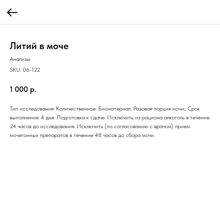
Литий в моче
Анализы
SKU:
06-122
1 000
р.
Тип исследования: Количественное. Биоматериал: Разовая порция мочи;. Срок
выполнения: 4 дня. Подготовка к сдаче: Исключить из рациона алкоголь в течение
24 часов до исследования. Исключить (по согласованию с врачом) прием
мочегонных препаратов в течение 48 часов до сбора мочи.