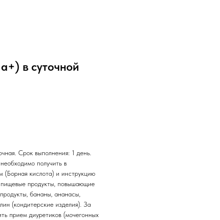
a+) в суточной
чная. Срок выполнения: 1 день.
необходимо получить в
м (Борная кислота) и инструкцию
ь пищевые продукты, повышающие
продукты, бананы, ананасы,
лин (кондитерские изделия). За
ить прием диуретиков (мочегонных