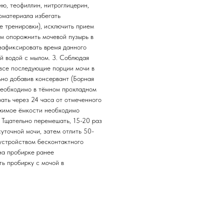
ю, теофиллин, нитроглицерин,
иоматериала избегать
е тренировки), исключить прием
ом опорожнить мочевой пузырь в
 зафиксировать время данного
й водой с мылом. 3. Соблюдая
 все последующие порции мочи в
ьно добавив консервант (Борная
 необходимо в тёмном прохладном
ать через 24 часа от отмеченного
ржимое ёмкости необходимо
. Тщательно перемешать, 15-20 раз
уточной мочи, затем отлить 50-
устройством бесконтактного
 на пробирке ранее
ть пробирку с мочой в