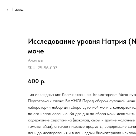
Назад
Исследование уровня Натрия (N
моче
Анализы
SKU:
25-86-003
600
р.
Тип исследования: Количественное. Биоматериал: Моча суто
Подготовка к сдаче: ВАЖНО! Перед сбором суточной мочи 
лаборатории набор для сбора суточной мочи с консерванто
по его использованию! За два дня до сбора мочи исключит
содержание серотонина (шоколад, сыры и другие молочные 
томаты, яйца), а также пищевые продукты, содержащие вани
день до исследования и в день сдачи биоматериала исключ