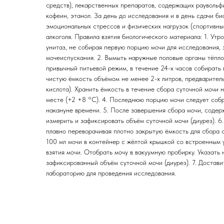
средств), лекарственных препаратов, содержащих раувольфи
кофеин, этанол. За день до исследования и в день сдачи б
эмоциональных стрессов и физических нагрузок (спортивны
алкоголя. Правила взятия биологического материала: 1. Утр
унитаз, не собирая первую порцию мочи для исследования,
мочеиспускания. 2. Вымыть наружные половые органы тёпло
привычный питьевой режим, в течение 24-х часов собирать
чистую ёмкость объёмом не менее 2-х литров, предварител
кислота). Хранить ёмкость в течение сбора суточной мочи
месте (+2 +8 °C). 4. Последнюю порцию мочи следует собр
накануне времени. 5. После завершения сбора мочи, соде
измерить и зафиксировать объём суточной мочи (диурез). 6
плавно переворачивая плотно закрытую ёмкость для сбора с
100 мл мочи в контейнер с жёлтой крышкой со встроенным 
взятия мочи. Отобрать мочу в вакуумную пробирку. Указать
зафиксированный объём суточной мочи (диурез). 7. Достави
лабораторию для проведения исследования.