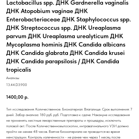
Lactobacillus spp. ДНК Gardnerella vaginalis
ДНК Atopobium vaginae ДНК
Enterobacteriaceae ДНК Staphylococcus spp.
ДНК Streptococcus spp. ДНК Ureaplasma
parvum ДНК Ureaplasma urealyticum ДНК
Mycoplasma hominis ДНК Candida albicans
ДНК Candida glabrata ДНК Candida krusei
ДНК Candida parapsilosis / ДНК Candida
tropicalis
Анализы
13.44.D3.900
1400,00
р.
Тип исследования: Количественное. Биоматериал: Влагалище. Срок выполнения: 7
дней. Забор анализа: 180 руб. руб. Подготовка к сдаче: Накануне исследования
не применять местные лекарственные препараты и процедуры, исключить
половой акт. После Количественноеьпоскопии, интравагинального УЗИ должно
пройти не менее 48 часов. Взятие биоматериала не проводится во время
менструации. Контроль излеченности - не ранее чем через 1 месяц после