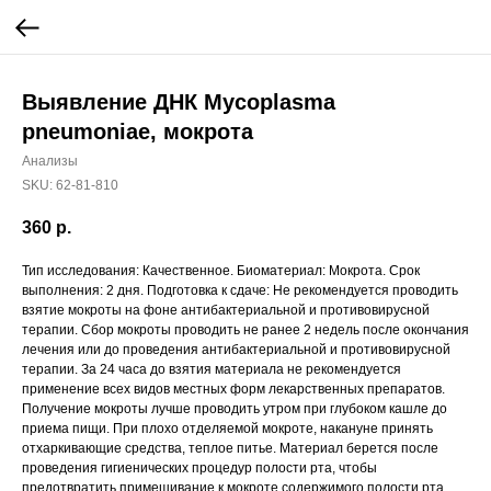
Выявление ДНК Мусоplasma
pneumoniae, мокрота
Анализы
SKU:
62-81-810
360
р.
Тип исследования: Качественное. Биоматериал: Мокрота. Срок
выполнения: 2 дня. Подготовка к сдаче: Не рекомендуется проводить
взятие мокроты на фоне антибактериальной и противовирусной
терапии. Сбор мокроты проводить не ранее 2 недель после окончания
лечения или до проведения антибактериальной и противовирусной
терапии. За 24 часа до взятия материала не рекомендуется
применение всех видов местных форм лекарственных препаратов.
Получение мокроты лучше проводить утром при глубоком кашле до
приема пищи. При плохо отделяемой мокроте, накануне принять
отхаркивающие средства, теплое питье. Материал берется после
проведения гигиенических процедур полости рта, чтобы
предотвратить примешивание к мокроте содержимого полости рта.