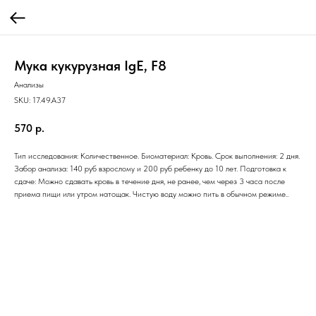
Мука кукурузная IgE, F8
Анализы
SKU:
17.49.A37
570
р.
Тип исследования: Количественное. Биоматериал: Кровь. Срок выполнения: 2 дня.
Забор анализа: 140 руб взрослому и 200 руб ребенку до 10 лет. Подготовка к
сдаче: Можно сдавать кровь в течение дня, не ранее, чем через 3 часа после
приема пищи или утром натощак. Чистую воду можно пить в обычном режиме..