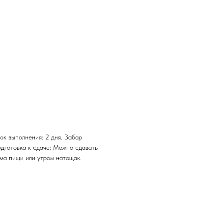
ок выполнения: 2 дня. Забор
одготовка к сдаче: Можно сдавать
ема пищи или утром натощак.