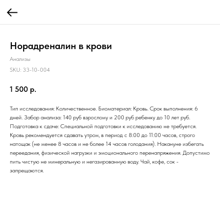
Норадреналин в крови
Анализы
SKU:
33-10-004
1 500
р.
Тип исследования: Количественное. Биоматериал: Кровь. Срок выполнения: 6
дней. Забор анализа: 140 руб взрослому и 200 руб ребенку до 10 лет руб.
Подготовка к сдаче: Специальной подготовки к исследованию не требуется.
Кровь рекомендуется сдавать утром, в период с 8:00 до 11:00 часов, строго
натощак (не менее 8 часов и не более 14 часов голодания). Накануне избегать
переедания, физической нагрузки и эмоционального перенапряжения. Допустимо
пить чистую не минеральную и негазированную воду. Чай, кофе, сок -
запрещаются.