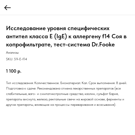
Исследование уровня специфических
антител класса E (IgE) к аллергену f14 Соя в
копрофильтрате, тест-система Dr.Fooke
Анализы
SKU:
59-E-f14
1 100
р.
Тип исследования: Количественное. Биоматериал: Кал. Срок выполнения: 8 дней.
Подготовка к сдаче: Рекомендована отмена лекарственных препаратов (все
слабительные, ваго- и симпатикотропные средства, каолин, сульфат бария,
препараты висмута, железа, ректальные свечи на жировой основе, ферменты и
другие препараты, влияющие на процессы переваривания и всасывания).