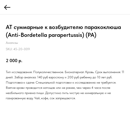
AT суммарные к возбудителю паракоклюша
(Аnti-Bordetella parapertussis) (РА)
Анализы
SKU:
45-20-009
2 000
р.
Тип исследования: Полуколичественное. Биоматериал: Кровь. Срок выполнения: 11
дней. Забор анализа: 140 руб взрослому и 200 руб ребенку до 10 лет руб.
Подготовка к сдаче: Специальной подготовки к исследованию не требуется.
Взятие крови проводится натощак или не ранее, чем через 4 часа после
необильного приема пищи. Допустимо пить чистую не минеральную и не
газированную воду. Чай, кофе, сок запрещаются.