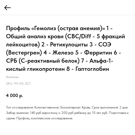
Профиль «Гемолиз (острая анемия)» 1 -
Общий анализ крови (CBC/Diff - 5 фракций
лейкоцитов) 2 - Ретикулоциты 3 - СОЭ
(Вестергрен) 4 - Железо 5 - Ферритин 6 -
СРБ (С-реактивный белок) 7 - Альфа-1-
кислый гликопротеин 8 - Гаптоглобин
Анализы
SKU:
99-00-027
4 000
р.
Тип исследования: Количественное. Биоматериал: Кровь. Срок выполнения: 2 дня.
Забор анализа: 140 руб взрослому и 200 руб ребенку до 10 лет руб. Подготовка к
сдаче: Профиль, комплексное исследование.