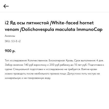
i2 Яд осы пятнистой /White-faced hornet
venom /Dolichovespula maculata ImmunoCap
Анализы
SKU:
53-E-i2
900
р.
Тип исследования: Количественное. Биоматериал: Кровь. Срок выполнения: 4 дня.
Забор анализа: 140 руб взрослому и 200 руб ребенку до 10 лет руб. Подготовка к
сдаче: Специальной подготовки к исследованию не требуется. Взятие крови
можно проводить после необильного приема пищи. Допустимо пить чистую не
минеральную и не газированную воду.