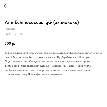
Ат к Echinococcus IgG (эхинококк)
Анализы
SKU:
47-20-102
700
р.
Тип исследования: Полуколичественное. Биоматериал: Кровь. Срок выполнения: 3
дня. Забор анализа: 140 руб взрослому и 200 руб ребенку до 10 лет руб.
Подготовка к сдаче: Специальной подготовки к исследованию не требуется.
Взятие крови проводится натощак или не ранее, чем через 4 часа после
необильного приема пищи. Допустимо пить чистую не минеральную и не
газированную воду. Чай, кофе, сок запрещаются.