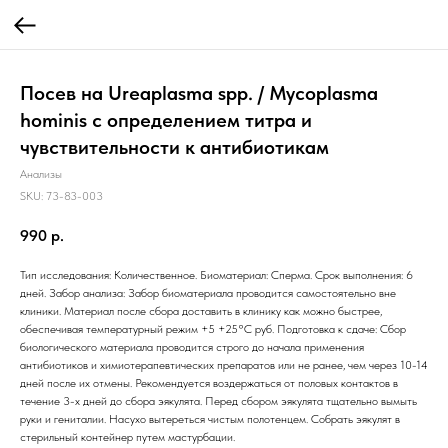
Посев на Ureaplasma spp. / Mycoplasma
hominis с определением титра и
чувствительности к антибиотикам
Анализы
SKU:
73-83-003
990
р.
Тип исследования: Количественное. Биоматериал: Сперма. Срок выполнения: 6
дней. Забор анализа: Забор биоматериала проводится самостоятельно вне
клиники. Материал после сбора доставить в клинику как можно быстрее,
обеспечивая температурный режим +5 +25°C руб. Подготовка к сдаче: Сбор
биологического материала проводится строго до начала применения
антибиотиков и химиотерапевтических препаратов или не ранее, чем через 10-14
дней после их отмены. Рекомендуется воздержаться от половых контактов в
течение 3-х дней до сбора эякулята. Перед сбором эякулята тщательно вымыть
руки и гениталии. Насухо вытереться чистым полотенцем. Собрать эякулят в
стерильный контейнер путем мастурбации.