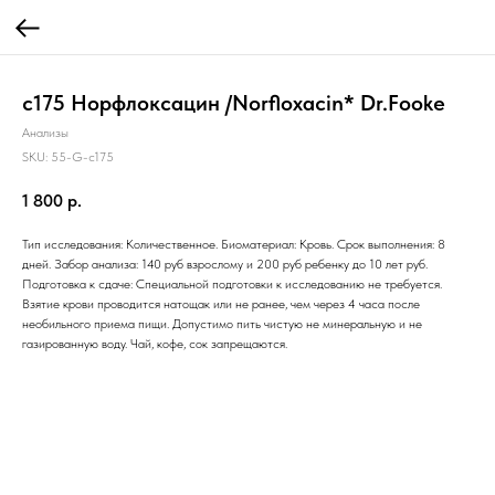
c175 Норфлоксацин /Norfloxacin* Dr.Fooke
Анализы
SKU:
55-G-c175
1 800
р.
Тип исследования: Количественное. Биоматериал: Кровь. Срок выполнения: 8
дней. Забор анализа: 140 руб взрослому и 200 руб ребенку до 10 лет руб.
Подготовка к сдаче: Специальной подготовки к исследованию не требуется.
Взятие крови проводится натощак или не ранее, чем через 4 часа после
необильного приема пищи. Допустимо пить чистую не минеральную и не
газированную воду. Чай, кофе, сок запрещаются.