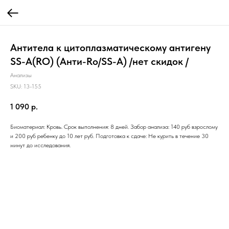
Антитела к цитоплазматическому антигену
SS-A(RO) (Анти-Ro/SS-A) /нет скидок /
Анализы
SKU:
13-155
1 090
р.
Биоматериал: Кровь. Срок выполнения: 8 дней. Забор анализа: 140 руб взрослому
и 200 руб ребенку до 10 лет руб. Подготовка к сдаче: Не курить в течение 30
минут до исследования.