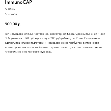
ImmunoCAP
Анализы
53-E-e82
900,00
р.
Тип исследования: Количественное. Биоматериал: Кровь. Срок выполнения: 4 дня.
Забор анализа: 140 руб взрослому и 200 руб ребенку до 10 лет. Подготовка к
сдаче: Специальной подготовки к исследованию не требуется. Взятие крови
можно проводить после необильного приема пищи. Допустимо пить чистую не
минеральную и не газированную воду..