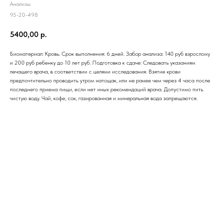
Анализы
95-20-498
5400,00
р.
Биоматериал: Кровь. Срок выполнения: 6 дней. Забор анализа: 140 руб взрослому
и 200 руб ребенку до 10 лет руб. Подготовка к сдаче: Следовать указаниям
лечащего врача, в соответствии с целями исследования. Взятие крови
предпочтительно проводить утром натощак, или не ранее чем через 4 часа после
последнего приема пищи, если нет иных рекомендаций врача. Допустимо пить
чистую воду. Чай, кофе, сок, газированная и минеральная вода запрещаются.