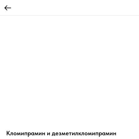
Кломипрамин и дезметилкломипрамин