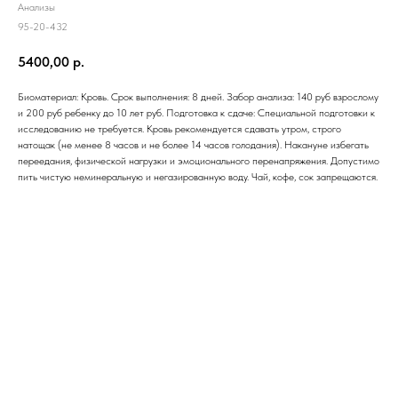
Анализы
95-20-432
5400,00
р.
Биоматериал: Кровь. Срок выполнения: 8 дней. Забор анализа: 140 руб взрослому
и 200 руб ребенку до 10 лет руб. Подготовка к сдаче: Специальной подготовки к
исследованию не требуется. Кровь рекомендуется сдавать утром, строго
натощак (не менее 8 часов и не более 14 часов голодания). Накануне избегать
переедания, физической нагрузки и эмоционального перенапряжения. Допустимо
пить чистую неминеральную и негазированную воду. Чай, кофе, сок запрещаются.