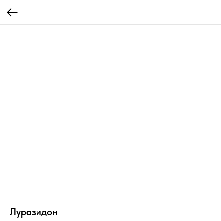
Луразидон