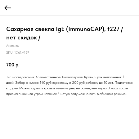
Сахарная свекла IgE (ImmunoCAP), f227 /
нет скидок /
Анализы
SKU:
17.61.A167
700
р.
Тип исследования: Количественное. Биоматериал: Кровь. Срок выполнения: 10
дней. Забор анализа: 140 руб взрослому и 200 руб ребенку до 10 лет. Подготовка
к сдаче: Можно сдавать кровь в течение дня, не ранее, чем через 3 часа после
приема пищи или утром натощак. Чистую воду можно пить в обычном режиме..