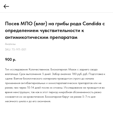
Посев МПО (влаг) на грибы рода Candida с
определением чувствительности к
антимикотическим препаратам
Анализы
SKU:
75-911-001
900
р.
Тип исследования: Количественное. Биоматериал: Мазок с заднего свода
влагалища. Срок выполнения: 5 дней. Забор анализа: 180 руб. руб. Подготовка к
сдаче: Взятие биологического материала проводится строго до начала
применения антибактериальных и химиотерапевтических препаратов или не
ранее, чем через 10-14 дней после их отмены. Исследование не проводится во
время менструации, так как в этот период микробная обсемененность резко
снижается из-за кровотечения. Биоматериал берут не ранее 5-7-го дня
месячного цикла и до его окончания.