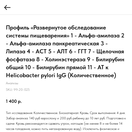
Профиль «Развернутое обследование
системы пищеварения» 1 - Альфа-амилаза 2
- Альфа-амилаза панкреатическая 3 -
Липаза 4 - АСТ 5 - АЛТ 6 - ГГТ 7 - Щелочная
фосфатаза 8 - Холинэстераза 9 - Билирубин
общий 10 - Билирубин прямой 11 - АТ к
Helicobacter pylori IgG (Количественное)
Анализы
SKU:
99-20-025
1 400
р.
Тип исследования: Количественное. Биоматериал: Кровь. Срок выполнения: 4 дня.
Забор анализа: 140 руб взрослому и 200 руб ребенку до 10 лет руб. Подготовка к
сдаче: Кровь рекомендуется сдавать утром, натощак (не менее 8 и не более 14
часов голодания, можно пить негазированную воду). Исключить физическое и