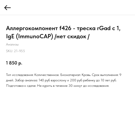
Аллергокомпонент f426 - треска rGad c 1,
IgE (ImmunoCAP) /нет скидок /
Анализы
SKU:
21-955
1 850
р.
Тип исследования: Количественное. Биоматериал: Кровь. Срок выполнения: 9
дней. Забор анализа: 140 руб взрослому и 200 руб ребенку до 10 лет руб.
Подготовка к сдаче: Не курить в течение 30 минут до исследования.