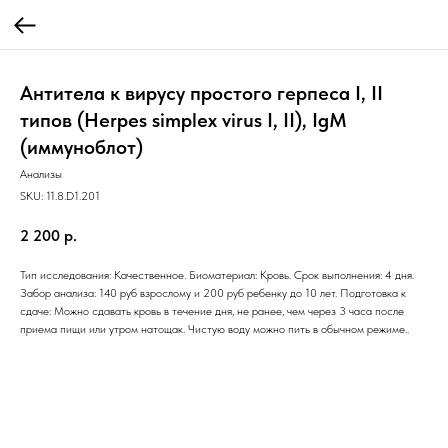
Антитела к вирусу простого герпеса I, II
типов (Herpes simplex virus I, II), IgM
(иммуноблот)
Анализы
SKU:
11.8.D1.201
2 200
р.
Тип исследования: Качественное. Биоматериал: Кровь. Срок выполнения: 4 дня.
Забор анализа: 140 руб взрослому и 200 руб ребенку до 10 лет. Подготовка к
сдаче: Можно сдавать кровь в течение дня, не ранее, чем через 3 часа после
приема пищи или утром натощак. Чистую воду можно пить в обычном режиме..