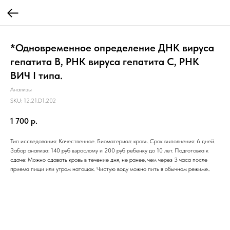
*Одновременное определение ДНК вируса
гепатита В, РНК вируса гепатита С, РНК
ВИЧ I типа.
Анализы
SKU:
12.21.D1.202
1 700
р.
Тип исследования: Качественное. Биоматериал: кровь. Срок выполнения: 6 дней.
Забор анализа: 140 руб взрослому и 200 руб ребенку до 10 лет. Подготовка к
сдаче: Можно сдавать кровь в течение дня, не ранее, чем через 3 часа после
приема пищи или утром натощак. Чистую воду можно пить в обычном режиме..