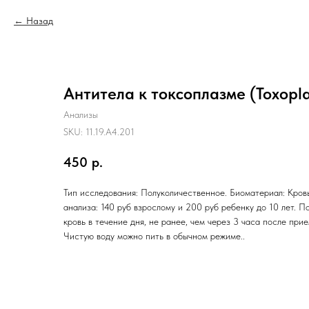
Назад
Антитела к токсоплазме (Toxopla
Анализы
SKU:
11.19.A4.201
450
р.
Тип исследования: Полуколичественное. Биоматериал: Кровь
анализа: 140 руб взрослому и 200 руб ребенку до 10 лет. П
кровь в течение дня, не ранее, чем через 3 часа после при
Чистую воду можно пить в обычном режиме..