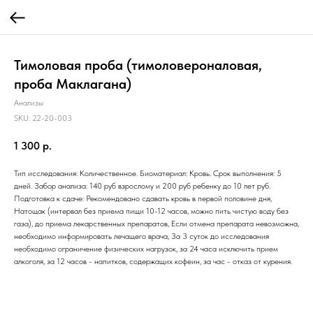
Тимоловая проба (тимоловероналовая,
проба Маклагана)
Анализы
SKU:
22-20-003
1 300
р.
Тип исследования: Количественное. Биоматериал: Кровь. Срок выполнения: 5
дней. Забор анализа: 140 руб взрослому и 200 руб ребенку до 10 лет руб.
Подготовка к сдаче: Рекомендовано сдавать кровь в первой половине дня,
Натощак (интервал без приема пищи 10-12 часов, можно пить чистую воду без
газа), до приема лекарственных препаратов, Если отмена препарата невозможна,
необходимо информировать лечащего врача, За 3 суток до исследования
необходимо ограничение физических нагрузок, за 24 часа исключить прием
алкоголя, за 12 часов - напитков, содержащих кофеин, за час - отказ от курения.