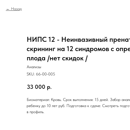
Назад
НИПС 12 - Неинвазивный прен
скрининг на 12 синдромов с оп
плода /нет скидок /
Анализы
SKU:
66-00-005
33 000
р.
Биоматериал: Кровь. Срок выполнения: 15 дней. Забор анал
ребенку до 10 лет руб. Подготовка к сдаче: Смотреть подг
в профиль.