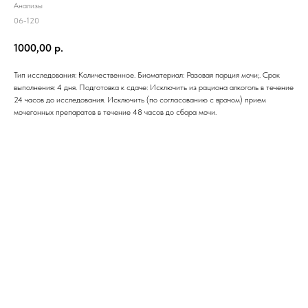
Анализы
06-120
1000,00
р.
Тип исследования: Количественное. Биоматериал: Разовая порция мочи;. Срок
выполнения: 4 дня. Подготовка к сдаче: Исключить из рациона алкоголь в течение
24 часов до исследования. Исключить (по согласованию с врачом) прием
мочегонных препаратов в течение 48 часов до сбора мочи.