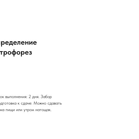
пределение
ктрофорез
ок выполнения: 2 дня. Забор
одготовка к сдаче: Можно сдавать
ема пищи или утром натощак.