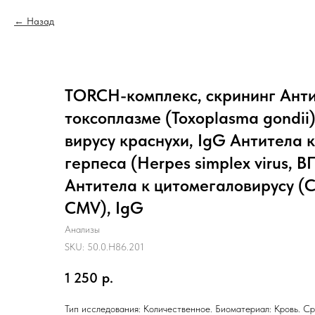
Назад
TORCH-комплекс, скрининг Анти
токсоплазме (Toxoplasma gondii)
вирусу краснухи, IgG Антитела к
герпеса (Herpes simplex virus, ВП
Антитела к цитомегаловирусу (C
CMV), IgG
Анализы
SKU:
50.0.H86.201
1 250
р.
Тип исследования: Количественное. Биоматериал: Кровь. Ср