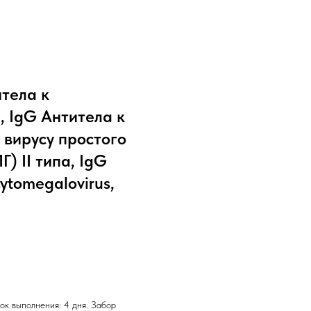
тела к
, IgG Антитела к
 вирусу простого
Г) II типа, IgG
ytomegalovirus,
ок выполнения: 4 дня. Забор