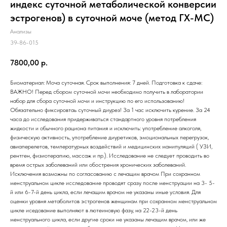
индекс суточной метаболической конверсии
эстрогенов) в суточной моче (метод ГХ-МС)
Анализы
39-86-015
7800,00
р.
Биоматериал: Моча суточная. Срок выполнения: 7 дней. Подготовка к сдаче:
ВАЖНО! Перед сбором суточной мочи необходимо получить в лаборатории
набор для сбора суточной мочи и инструкцию по его использованию!
Обязательно фиксировтаь суточный диурез! За 1 час исключить курение. За 24
часа до исследования придерживаться стандартного уровня потребления
жидкости и обычного рациона питания и исключить: употребление алкоголя,
физическую активность, употребление диуретиков, эмоциональных перегрузок,
авиаперелетов, температурных воздействий и медицинских манипуляций ( УЗИ,
рентген, физиотерапию, массаж и пр.). Исследование не следует проводить во
время острых заболеваний или обострения хронических заболеваний.
Исключения возможны по согласованию с лечащим врачом При сохранном
менструальном цикле исследование проводят сразу после менструации на 3- 5-
й или 6-7-й день цикла, если лечащим врачом не указаны иные условия. Для
оценки уровня метаболитов эстрогенов женщинам при сохранном менструальном
цикле иседование выполняют в лютеиновую фазу, на 22-23-й день
менструального цикла, если другие сроки не указаны лечащим врачом, или же