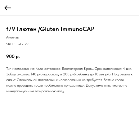
f79 Глютен /Gluten ImmunoCAP
Анализы
SKU:
53-E-f79
900
р.
Тип исследования: Количественное. Биоматериал: Кровь. Срок выполнения: 4 дня.
Забор анализа: 140 руб взрослому и 200 руб ребенку до 10 лет руб. Подготовка к
сдаче: Специальной подготовки к исследованию не требуется. Взятие крови
можно проводить после необильного приема пищи. Допустимо пить чистую не
минеральную и не газированную воду.