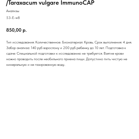
/Taraxacum vulgare ImmunoCAP
Анализы
53-E-w8
850,00
р.
Тип исследования: Количественное. Биоматериал: Кровь. Срок выполнения: 4 дня.
Забор анализа: 140 руб взрослому и 200 руб ребенку до 10 лет. Подготовка к
сдаче: Специальной подготовки к исследованию не требуется. Взятие крови
можно проводить после необильного приема пищи. Допустимо пить чистую не
минеральную и не газированную воду..