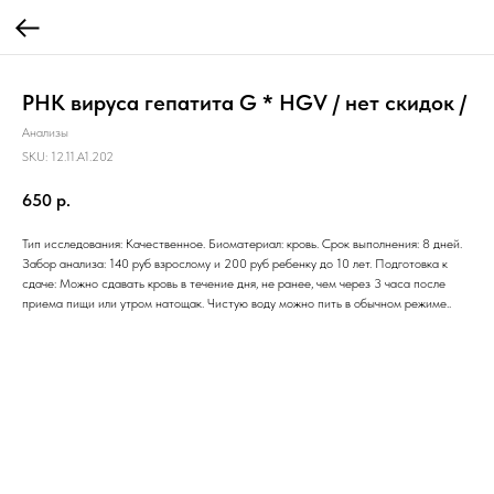
РНК вируса гепатита G * HGV / нет скидок /
Анализы
SKU:
12.11.A1.202
650
р.
Тип исследования: Качественное. Биоматериал: кровь. Срок выполнения: 8 дней.
Забор анализа: 140 руб взрослому и 200 руб ребенку до 10 лет. Подготовка к
сдаче: Можно сдавать кровь в течение дня, не ранее, чем через 3 часа после
приема пищи или утром натощак. Чистую воду можно пить в обычном режиме..