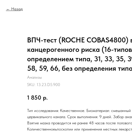
Назад
ВПЧ-тест (ROCHE COBAS4800) 
канцерогенного риска (16-типов:
определением типа, 31, 33, 35, 39
58, 59, 66, без определения типа
Анализы
SKU:
13.23.D5.900
1 850
р.
Тип исследования: Качественное. Биоматериал: смешанный
цервикального канала. Срок выполнения: 9 дней. Забор анал
Взятие мазка проводится не ранее 48 часов после полового
Количественноеьпоскопии или применения местных лекарст