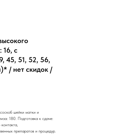
высокого
 16, с
, 45, 51, 52, 56,
)* / нет скидок /
 соскоб шейки матки и
иза: 180. Подготовка к сдаче:
 контакта,
венных препаратов и процедур.