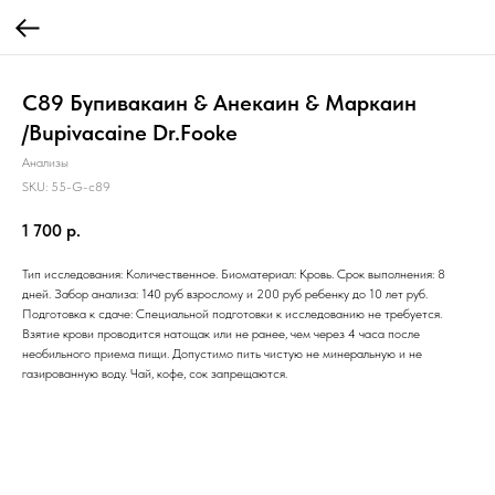
C89 Бупивакаин & Анекаин & Маркаин
/Bupivacaine Dr.Fooke
Анализы
SKU:
55-G-c89
1 700
р.
Тип исследования: Количественное. Биоматериал: Кровь. Срок выполнения: 8
дней. Забор анализа: 140 руб взрослому и 200 руб ребенку до 10 лет руб.
Подготовка к сдаче: Специальной подготовки к исследованию не требуется.
Взятие крови проводится натощак или не ранее, чем через 4 часа после
необильного приема пищи. Допустимо пить чистую не минеральную и не
газированную воду. Чай, кофе, сок запрещаются.