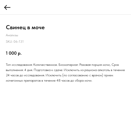
Свинец в моче
Анализы
SKU:
06-131
1 000
р.
Тип исследования: Количественное. Биоматериал: Разовая порция мочи;. Срок
выполнения: 4 дня. Подготовка к сдаче: Исключить из рациона алкоголь в течение
24 часов до исследования. Исключить (по согласованию с врачом) прием
мочегонных препаратов в течение 48 часов до сбора мочи.