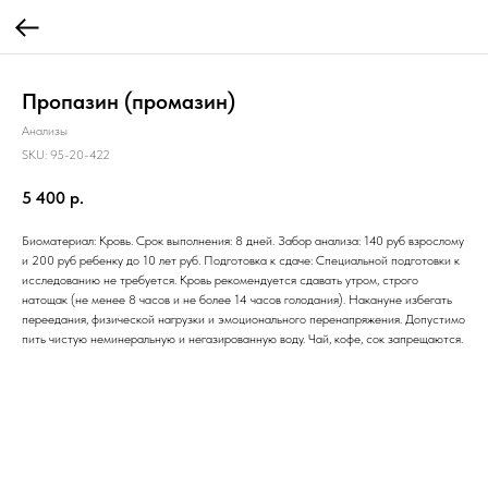
Пропазин (промазин)
Анализы
SKU:
95-20-422
5 400
р.
Биоматериал: Кровь. Срок выполнения: 8 дней. Забор анализа: 140 руб взрослому
и 200 руб ребенку до 10 лет руб. Подготовка к сдаче: Специальной подготовки к
исследованию не требуется. Кровь рекомендуется сдавать утром, строго
натощак (не менее 8 часов и не более 14 часов голодания). Накануне избегать
переедания, физической нагрузки и эмоционального перенапряжения. Допустимо
пить чистую неминеральную и негазированную воду. Чай, кофе, сок запрещаются.