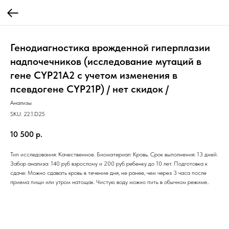
Генодиагностика врожденной гиперплазии
надпочечников (исследование мутаций в
гене CYP21A2 с учетом изменения в
псевдогене CYP21P) / нет скидок /
Анализы
SKU:
22.1.D25
10 500
р.
Тип исследования: Качественное. Биоматериал: Кровь. Срок выполнения: 13 дней.
Забор анализа: 140 руб взрослому и 200 руб ребенку до 10 лет. Подготовка к
сдаче: Можно сдавать кровь в течение дня, не ранее, чем через 3 часа после
приема пищи или утром натощак. Чистую воду можно пить в обычном режиме..