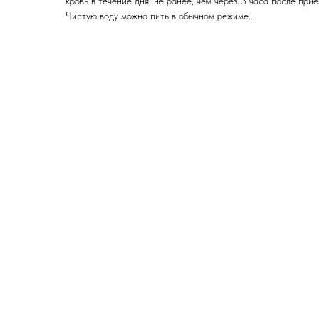
кровь в течение дня, не ранее, чем через 3 часа после при
Чистую воду можно пить в обычном режиме..