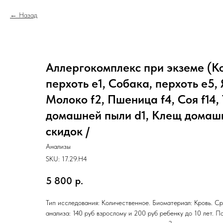
Назад
Аллергокомплекс при экземе (К
перхоть e1, Собака, перхоть e5, 
Молоко f2, Пшеница f4, Соя f14,
домашней пыли d1, Клещ домашн
скидок /
Анализы
SKU:
17.29.H4
5 800
р.
Тип исследования: Количественное. Биоматериал: Кровь. Ср
анализа: 140 руб взрослому и 200 руб ребенку до 10 лет. П