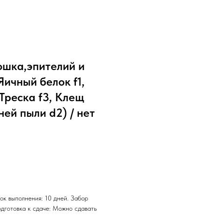
ошка,эпителий и
Яичный белок f1,
 Треска f3, Клещ
ей пыли d2) / нет
ок выполнения: 10 дней. Забор
одготовка к сдаче: Можно сдавать