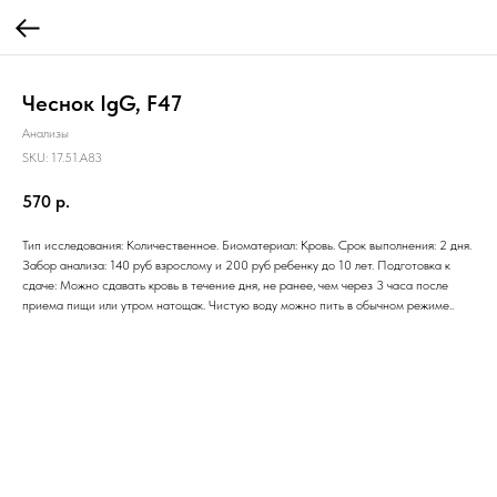
Чеснок IgG, F47
Анализы
SKU:
17.51.A83
570
р.
Тип исследования: Количественное. Биоматериал: Кровь. Срок выполнения: 2 дня.
Забор анализа: 140 руб взрослому и 200 руб ребенку до 10 лет. Подготовка к
сдаче: Можно сдавать кровь в течение дня, не ранее, чем через 3 часа после
приема пищи или утром натощак. Чистую воду можно пить в обычном режиме..